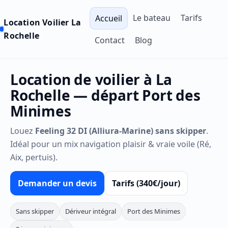
Le bateau
Tarifs
Accueil
Location Voilier La
Rochelle
Contact
Blog
Location de voilier à La
Rochelle — départ Port des
Minimes
Louez
Feeling 32 DI (Alliura-Marine)
sans skipper
.
Idéal pour un mix navigation plaisir & vraie voile (Ré,
Aix, pertuis).
Demander un devis
Tarifs (340€/jour)
Sans skipper
Dériveur intégral
Port des Minimes