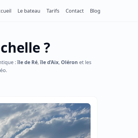
cueil
Le bateau
Tarifs
Contact
Blog
chelle ?
ntique :
île de Ré
,
île d’Aix
,
Oléron
et les
téo.