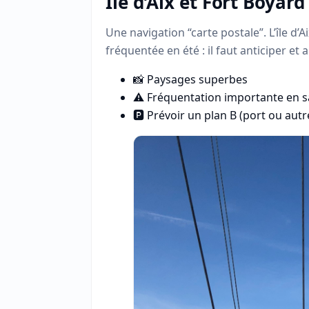
Île d’Aix et Fort Boyard
Une navigation “carte postale”. L’île d’
fréquentée en été : il faut anticiper et a
📸 Paysages superbes
⚠️ Fréquentation importante en s
🅿️ Prévoir un plan B (port ou aut