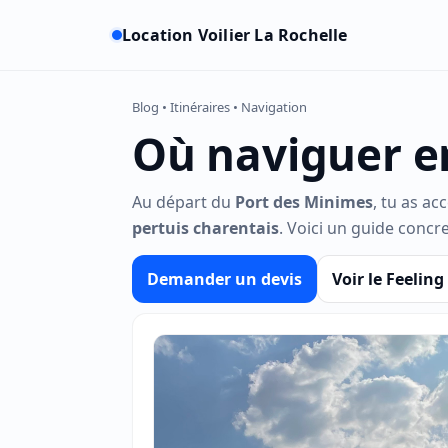
Location Voilier La Rochelle
Blog • Itinéraires • Navigation
Où naviguer en
Au départ du
Port des Minimes
, tu as ac
pertuis charentais
. Voici un guide concr
Demander un devis
Voir le Feeling