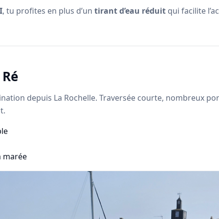
I
, tu profites en plus d’un
tirant d’eau réduit
qui facilite l
e Ré
tination depuis La Rochelle. Traversée courte, nombreux por
t.
ble
la marée